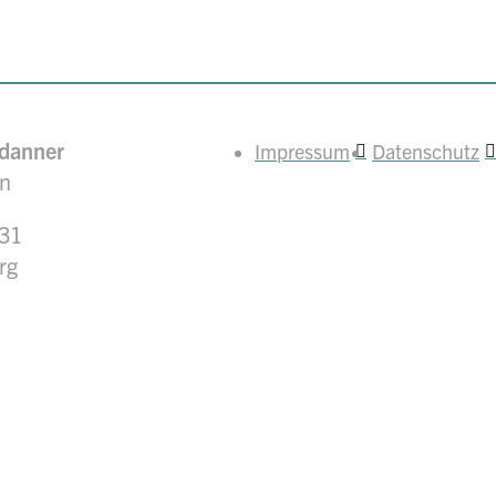
ndanner
Impressum
Datenschutz
in
31
rg